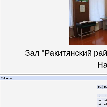
Зал "Ракитянский рай
На
Calendar
Пн
Вт
3
4
10
11
17
18