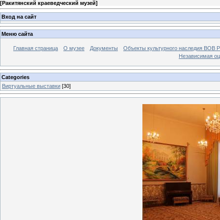
[
Ракитянский краеведческий музей
]
Вход на сайт
Меню сайта
Главная страница
О музее
Документы
Объекты культурного наследия ВОВ Р
Независимая оц
Categories
Виртуальные выставки
[30]