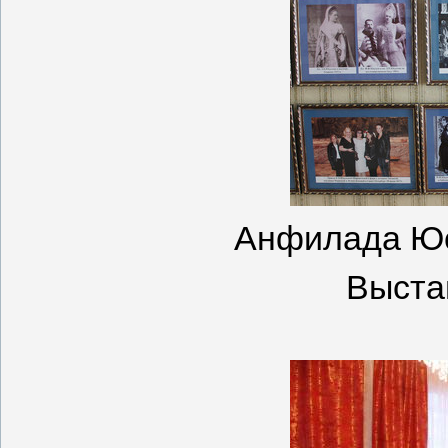
Анфилада Юс
Выста