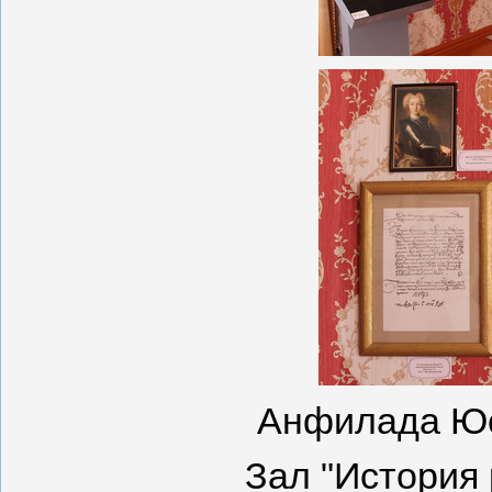
Анфилада Юс
Зал "История 